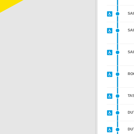
SAI
SA
SA
RO
TAS
DU
DU