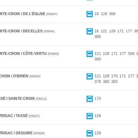
NTE-CROIX / DE L'ÉGLISE
16
128
368
55697
INTE-CROIX / DECELLES
16
121
128
171
177
3
55684
380
INTE-CROIX / CÔTE-VERTU
121
128
171
177
368
55663
380
CHON / O'BRIEN
121
128
170
171
177
55634
378
380
382
SÉ / SAINTE-CROIX
170
55612
TRISAC / TASSÉ
128
55637
TRISAC / DEGUIRE
128
55608