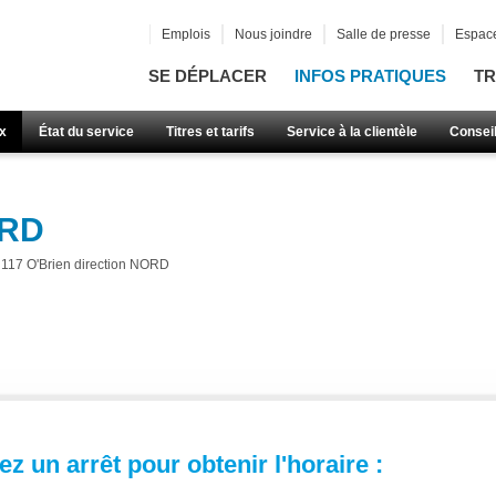
Emplois
Nous joindre
Salle de presse
Espace
SE DÉPLACER
INFOS PRATIQUES
TR
x
État du service
Titres et tarifs
Service à la clientèle
Consei
ORD
117 O'Brien direction NORD
z un arrêt pour obtenir l'horaire :