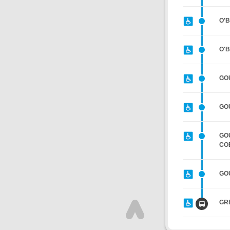
O'
O'B
GOU
GOU
GOU
CO
GOU
GR