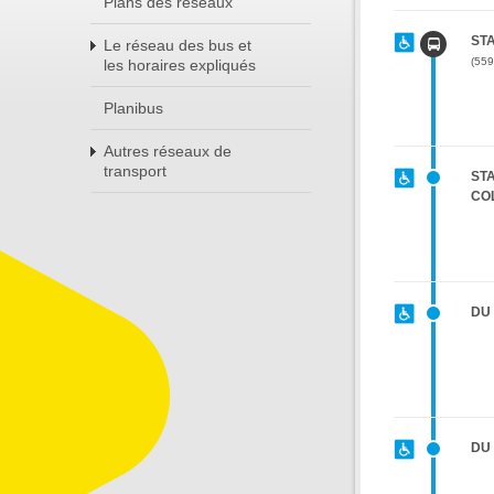
Plans des réseaux
STA
Le réseau des bus et
559
les horaires expliqués
Planibus
Autres réseaux de
transport
STA
CO
DU
DU 