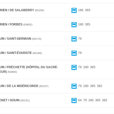
BRIEN / DE SALABERRY
180
365
50195
RIEN / FORBES
180
365
53852
IN / SAINT-GERMAIN
79
50170
IN / SAINT-ÉVARISTE
79
50166
IN / FRÉCHETTE (HÔPITAL DU SACRÉ-
79
180
365
EUR)
53800
IN / DE LA MISÉRICORDE
79
180
365
382
50157
ENET / GOUIN
64
79
180
365
382
50151