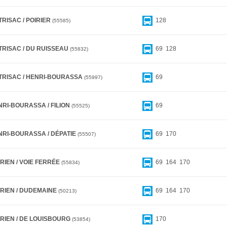
RISAC / POIRIER
128
55585
TRISAC / DU RUISSEAU
69
128
55832
TRISAC / HENRI-BOURASSA
69
55997
NRI-BOURASSA / FILION
69
55525
NRI-BOURASSA / DÉPATIE
69
170
55507
RIEN / VOIE FERRÉE
69
164
170
55834
BRIEN / DUDEMAINE
69
164
170
50213
BRIEN / DE LOUISBOURG
170
53854