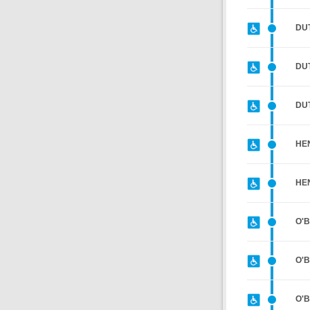
DUT
DU
DU
HE
HE
O'B
O'
O'