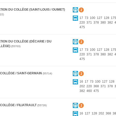
TION DU COLLÈGE (SAINT-LOUIS / OUIMET)
22
17
73
100
127
128
17
220
371
378
380
382
475
TION DU COLLÈGE (DÉCARIE / DU
LLÈGE)
55703
17
73
100
127
128
17
220
371
378
380
382
475
 COLLÈGE / SAINT-GERMAIN
55714
16
17
73
100
127
128
202
220
368
371
378
382
460
475
COLLÈGE / FILIATRAULT
55726
16
127
128
202
368
3