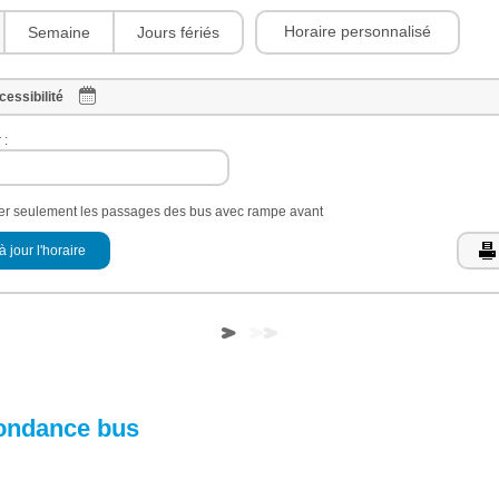
Horaire personnalisé
Semaine
Jours fériés
cessibilité
 :
her seulement les passages des bus avec rampe avant
à jour l'horaire
ondance bus