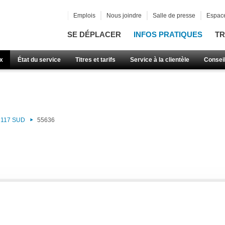
Emplois
Nous joindre
Salle de presse
Espace
SE DÉPLACER
INFOS PRATIQUES
TR
x
État du service
Titres et tarifs
Service à la clientèle
Consei
117 SUD
55636