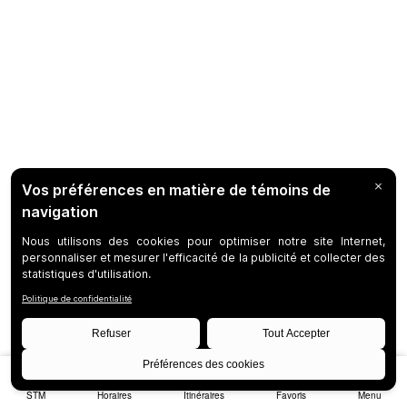
STM
Horaires
Itinéraires
Favoris
Menu