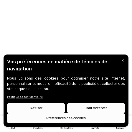
STM
Horaires
Itinéraires
Favoris
Menu