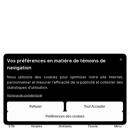
STM
Horaires
Itinéraires
Favoris
Menu