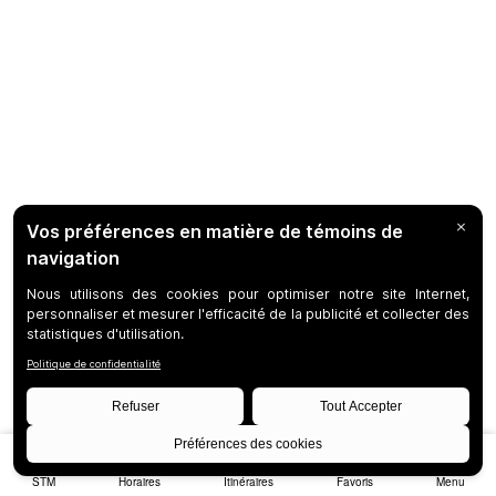
STM
Horaires
Itinéraires
Favoris
Menu