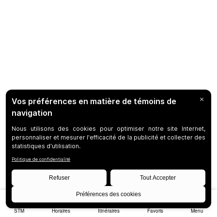
STM
Horaires
Itinéraires
Favoris
Menu