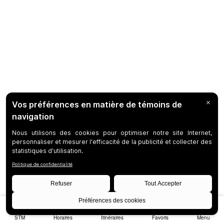
STM
Horaires
Itinéraires
Favoris
Menu