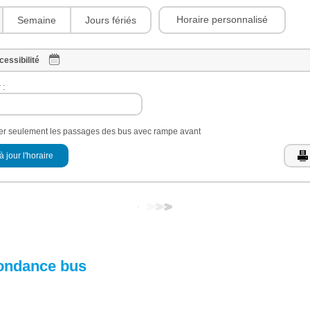
Horaire personnalisé
Semaine
Jours fériés
cessibilité
 :
her seulement les passages des bus avec rampe avant
à jour l'horaire
ondance bus