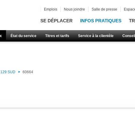
Emplois
Nous joindre
Salle de presse
Espace
SE DÉPLACER
INFOS PRATIQUES
TR
x
État du service
Titres et tarifs
Service à la clientèle
Consei
129 SUD
60664