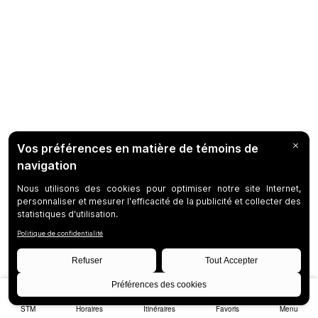
STM
Horaires
Itinéraires
Favoris
Menu