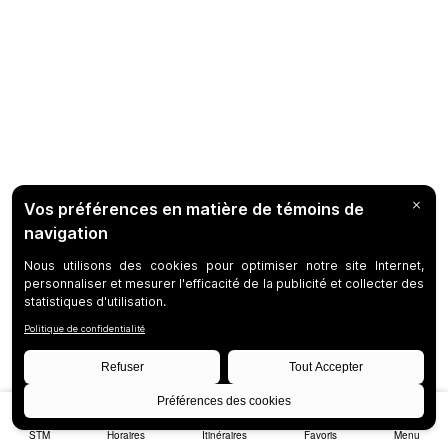
STM
Horaires
Itinéraires
Favoris
Menu