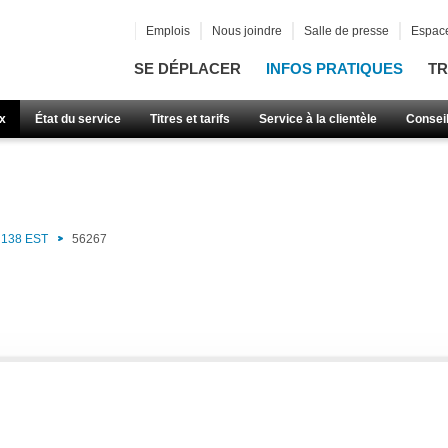
Emplois
Nous joindre
Salle de presse
Espace
SE DÉPLACER
INFOS PRATIQUES
TR
x
État du service
Titres et tarifs
Service à la clientèle
Consei
138 EST
56267