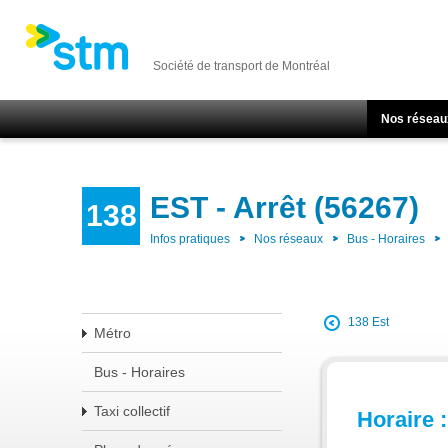
Société de transport de Montréal
Nos réseau
EST - Arrêt (56267)
138
Infos pratiques
Nos réseaux
Bus - Horaires
138 Est
Métro
Bus - Horaires
Taxi collectif
Horaire :