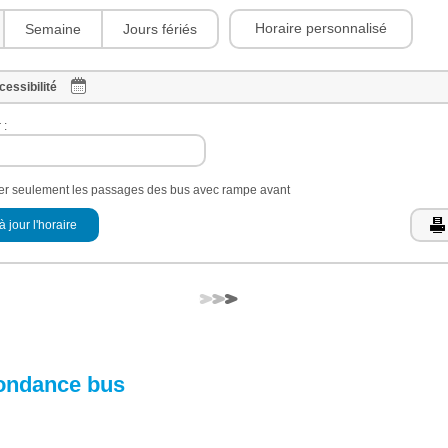
Horaire personnalisé
Semaine
Jours fériés
cessibilité
 :
her seulement les passages des bus avec rampe avant
à jour l'horaire
ondance bus