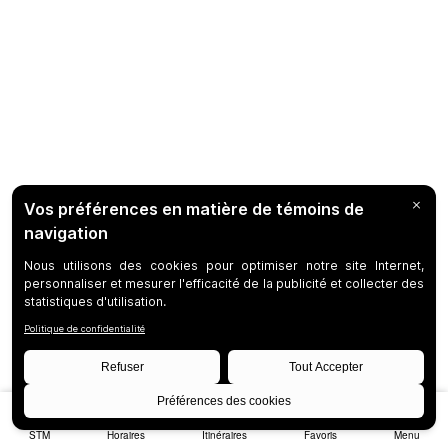
STM
Horaires
Itinéraires
Favoris
Menu