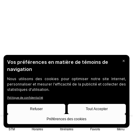
STM
Horaires
Itinéraires
Favoris
Menu