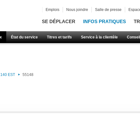
Emplois
Nous joindre
Salle de presse
Espace
SE DÉPLACER
INFOS PRATIQUES
TR
x
État du service
Titres et tarifs
Service à la clientèle
Consei
140 EST
55148