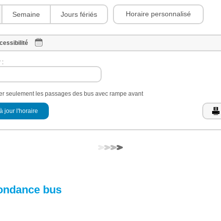
Horaire personnalisé
Semaine
Jours fériés
cessibilité
 :
her seulement les passages des bus avec rampe avant
à jour l'horaire
ondance bus