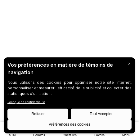
STM
Horaires
Itinéraires
Favoris
Menu