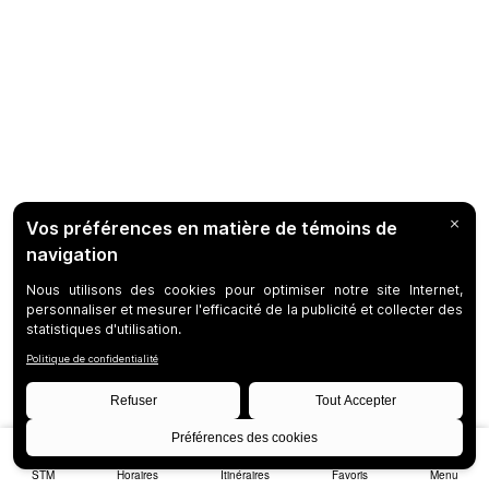
STM
Horaires
Itinéraires
Favoris
Menu