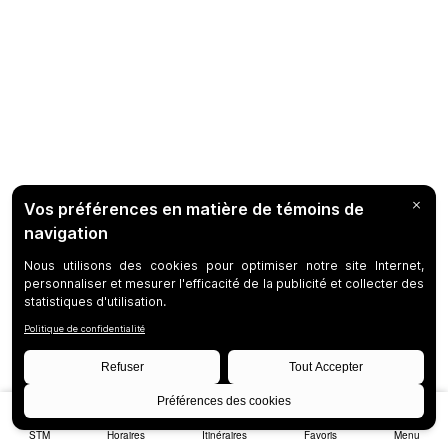
STM
Horaires
Itinéraires
Favoris
Menu