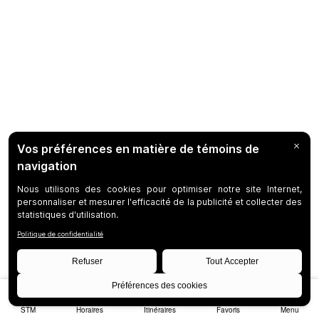
STM
Horaires
Itinéraires
Favoris
Menu