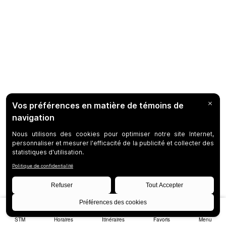
STM
Horaires
Itinéraires
Favoris
Menu