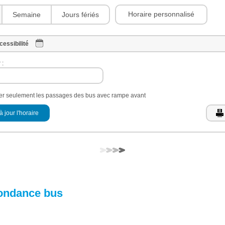
Horaire personnalisé
Semaine
Jours fériés
cessibilité
 :
her seulement les passages des bus avec rampe avant
à jour l'horaire
ondance bus