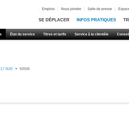
Emplois
Nous joindre
Salle de presse
Espace
SE DÉPLACER
INFOS PRATIQUES
TR
x
État du service
Titres et tarifs
Service à la clientèle
Consei
17 SUD
50508