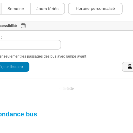
Horaire personnalisé
Semaine
Jours fériés
cessibilité
 :
her seulement les passages des bus avec rampe avant
à jour l'horaire
ondance bus