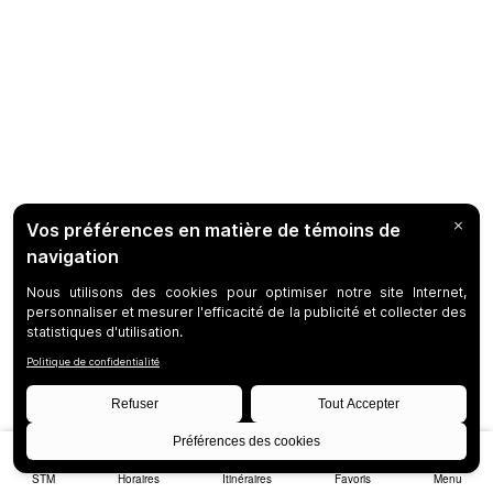
STM
Horaires
Itinéraires
Favoris
Menu