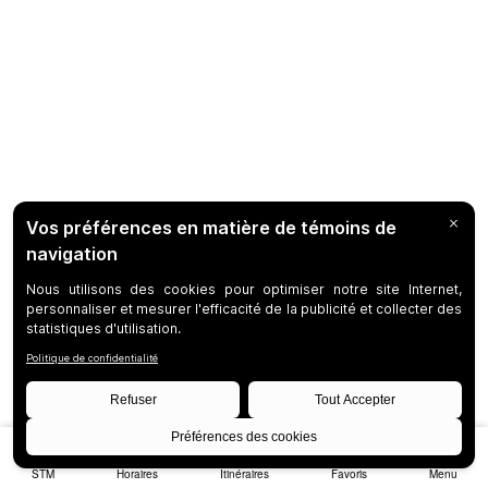
STM
Horaires
Itinéraires
Favoris
Menu