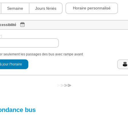
Horaire personnalisé
Semaine
Jours fériés
cessibilité
 :
her seulement les passages des bus avec rampe avant
à jour l'horaire
ondance bus