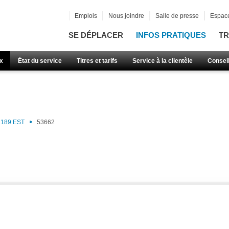
Emplois
Nous joindre
Salle de presse
Espace
SE DÉPLACER
INFOS PRATIQUES
TR
x
État du service
Titres et tarifs
Service à la clientèle
Consei
189 EST
53662