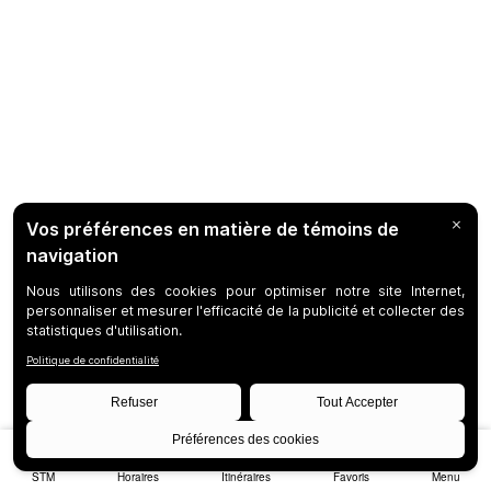
STM
Horaires
Itinéraires
Favoris
Menu