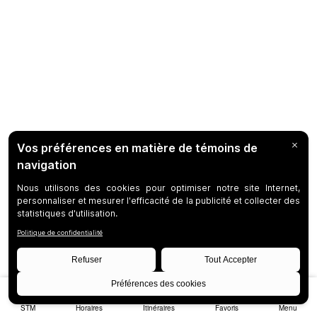
STM
Horaires
Itinéraires
Favoris
Menu