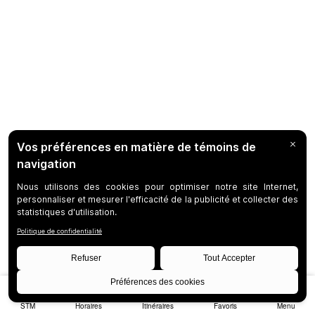
STM
Horaires
Itinéraires
Favoris
Menu