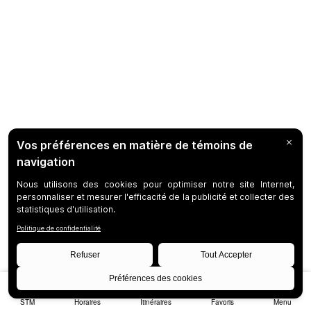
STM
Horaires
Itinéraires
Favoris
Menu