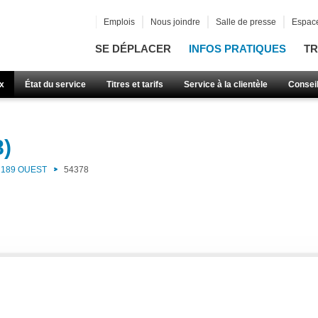
Emplois
Nous joindre
Salle de presse
Espace
SE DÉPLACER
INFOS PRATIQUES
TR
x
État du service
Titres et tarifs
Service à la clientèle
Consei
8)
189 OUEST
54378