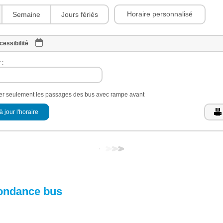
Horaire personnalisé
Semaine
Jours fériés
cessibilité
 :
her seulement les passages des bus avec rampe avant
à jour l'horaire
ondance bus