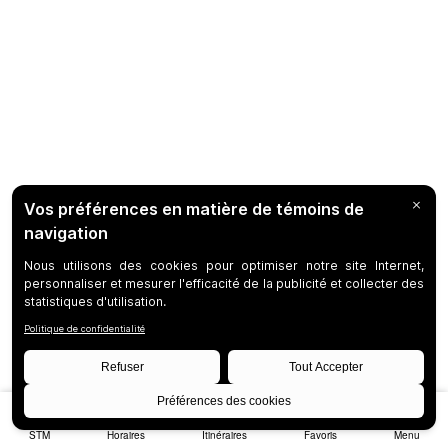
STM
Horaires
Itinéraires
Favoris
Menu