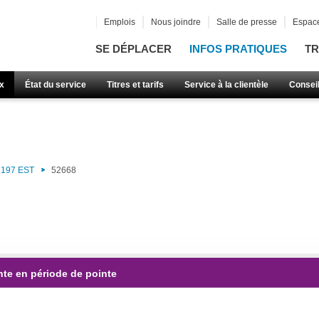
Emplois
Nous joindre
Salle de presse
Espace
SE DÉPLACER
INFOS PRATIQUES
TR
x
État du service
Titres et tarifs
Service à la clientèle
Consei
197 EST
52668
nte en période de pointe