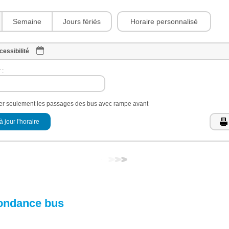
Horaire personnalisé
Semaine
Jours fériés
cessibilité
 :
her seulement les passages des bus avec rampe avant
à jour l'horaire
ondance bus