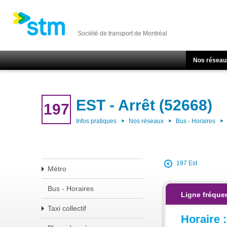
Société de transport de Montréal
Nos réseau
EST - Arrêt (52668)
197
Infos pratiques
Nos réseaux
Bus - Horaires
197 Est
Métro
Bus - Horaires
Ligne fréque
Taxi collectif
Horaire :