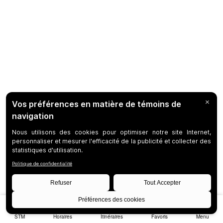
STM
Horaires
Itinéraires
Favoris
Menu