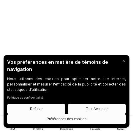
STM
Horaires
Itinéraires
Favoris
Menu