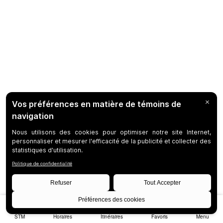
STM
Horaires
Itinéraires
Favoris
Menu