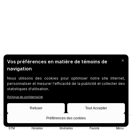
STM
Horaires
Itinéraires
Favoris
Menu