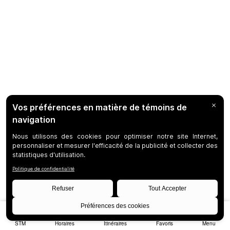
STM
Horaires
Itinéraires
Favoris
Menu