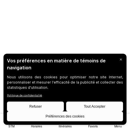
STM
Horaires
Itinéraires
Favoris
Menu