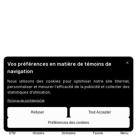
STM
Horaires
Itinéraires
Favoris
Menu