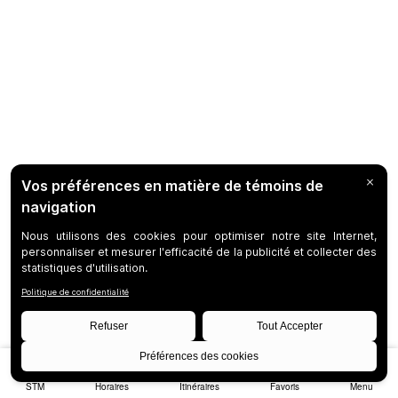
STM
Horaires
Itinéraires
Favoris
Menu