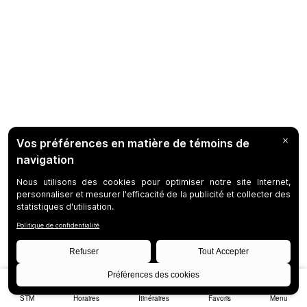
STM
Horaires
Itinéraires
Favoris
Menu