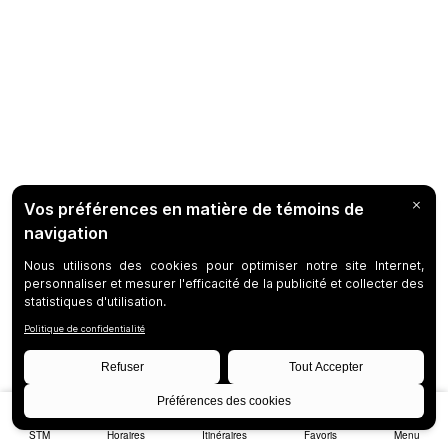
STM
Horaires
Itinéraires
Favoris
Menu