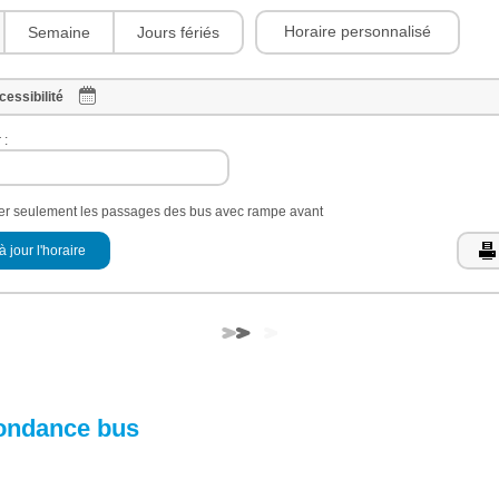
Horaire personnalisé
Semaine
Jours fériés
cessibilité
 :
her seulement les passages des bus avec rampe avant
à jour l'horaire
ondance bus