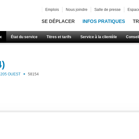
Emplois
Nous joindre
Salle de presse
Espace
SE DÉPLACER
INFOS PRATIQUES
TR
x
État du service
Titres et tarifs
Service à la clientèle
Consei
4)
205 OUEST
58154