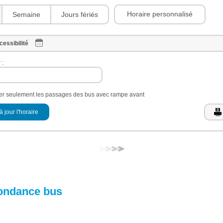
Horaire personnalisé
Semaine
Jours fériés
cessibilité
 :
her seulement les passages des bus avec rampe avant
à jour l'horaire
ondance bus