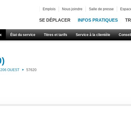
Emplois
Nous joindre
Salle de presse
Espace
SE DÉPLACER
INFOS PRATIQUES
TR
x
État du service
Titres et tarifs
Service à la clientèle
Consei
0)
206 OUEST
57620