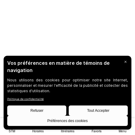
STM
Horaires
Itinéraires
Favoris
Menu