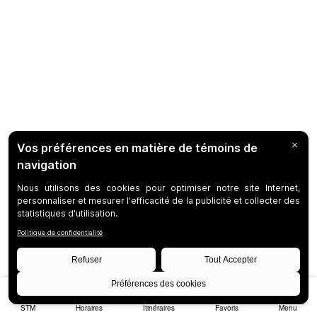
STM
Horaires
Itinéraires
Favoris
Menu