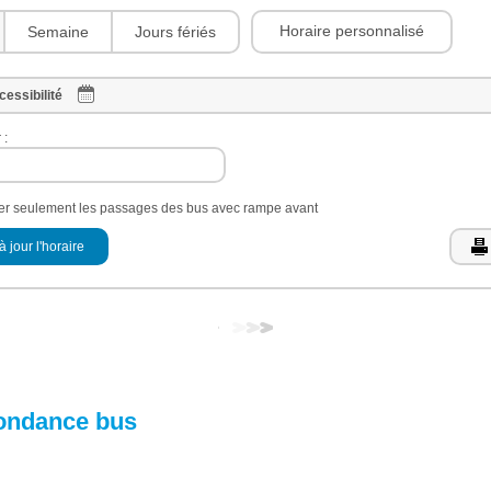
Horaire personnalisé
Semaine
Jours fériés
cessibilité
 :
her seulement les passages des bus avec rampe avant
à jour l'horaire
ondance bus