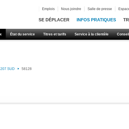
Emplois
Nous joindre
Salle de presse
Espace
SE DÉPLACER
INFOS PRATIQUES
TR
x
État du service
Titres et tarifs
Service à la clientèle
Consei
207 SUD
58128