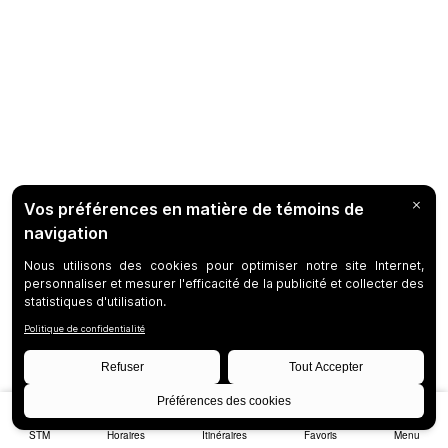
STM
Horaires
Itinéraires
Favoris
Menu