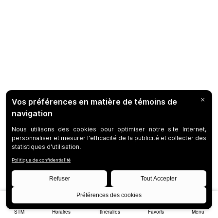
STM
Horaires
Itinéraires
Favoris
Menu