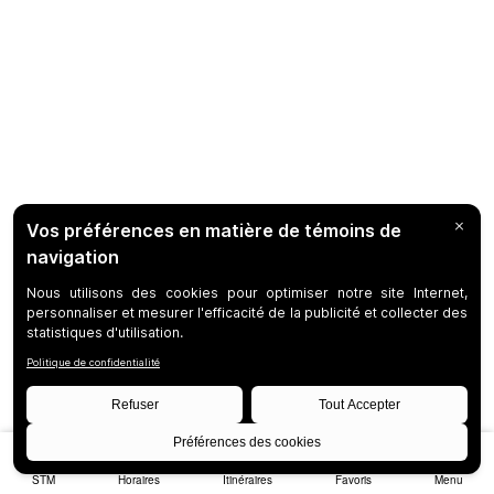
STM
Horaires
Itinéraires
Favoris
Menu